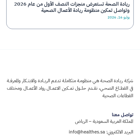
ريادة الصحة تستعرض منجزات النصف الأول من عام 2026
وتواصل تمكين منظومة ريادة الأعمال الصحية
يوليو 16, 2026
شركـة ريـادة الصحـة هـي منظومـة متكاملـة تدعـم الريــادة والابتــكار والمعرفــة
في القطــاع الصحــي، نقــدم حلــول تمــكين الاعمــال رواد الأعمــال ومختلف
القطاعات الصحية
تواصل معنا
المملكة العربية السعودية – الرياض
البريد الالكتروني: info@healthes.sa