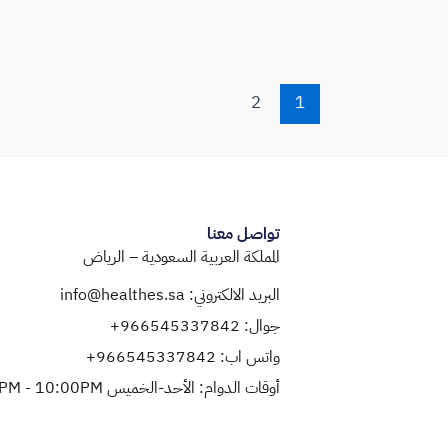
2
1
تواصل معنا
المملكة العربية السعودية – الرياض
البريد الالكتروني: info@healthes.sa
جوال: ‭+966545337842‬
واتس اب: ‭+966545337842‬
أوقات الدوام: الأحد-الخميس 02:00PM - 10:00PM